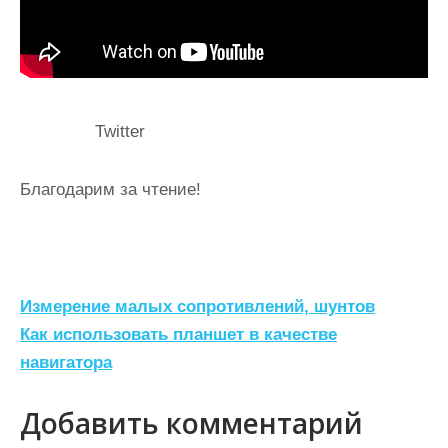
Twitter
Благодарим за чтение!
Н
Измерение малых сопротивлений, шунтов
а
Как использовать планшет в качестве
навигатора
в
и
Добавить комментарий
г