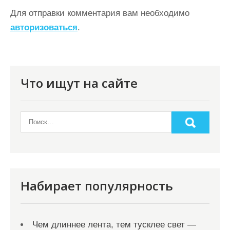
а
Для отправки комментария вам необходимо
ц
авторизоваться
.
и
я
п
Что ищут на сайте
о
з
а
п
и
с
Набирает популярность
я
м
Чем длиннее лента, тем тусклее свет —