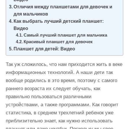
и
Отличия между планшетами для девочек и
м
для мальчиков
о
Как выбрать лучший детский планшет:
м
Видео
Самый лучший планшет для мальчика
у
Красивый планшет для девочек
Планшет для детей: Видео
Так уж сложилось, что нам приходится жить в веке
информационных технологий. А наши дети так
вообще родились в это время, поэтому с самого
раннего возраста их следует обучать, как
правильно пользоваться различными
устройствами, а также программами. Как говорит
статистика, в среднем трехлетний ребенок уже
приблизительно знает, как нужно использовать
планшет или даже ноутбук. Поскольку мы свое