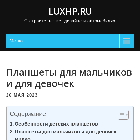
П
LUXHP.RU
р
О строительстве, дизайне и автомобилях
о
м
о
Меню
т
а
т
Планшеты для мальчиков
ь
и для девочек
к
с
26 МАЯ 2023
о
д
Содержание
е
Особенности детских планшетов
р
Планшеты для мальчиков и для девочек:
ж
Видео