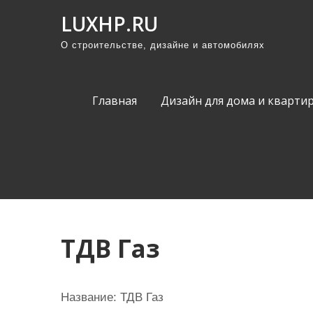
П
LUXHP.RU
р
О строительстве, дизайне и автомобилях
о
м
о
Главная
Дизайн для дома и кварти
т
а
т
ь
к
с
о
ТДВ Газ
д
е
р
Название:
ТДВ Газ
ж