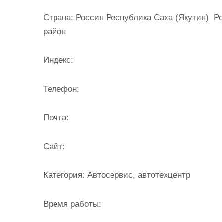
и
Страна:
Россия Республика Саха (Якутия) Ро
м
район
о
м
Индекс:
у
Телефон:
Почта:
Cайт:
Категория:
Автосервис, автотехцентр
Время работы: