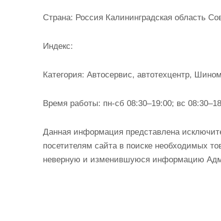
и
Страна:
Россия Калининградская область Сов
м
о
Индекс:
м
у
Категория:
Автосервис, автотехцентр, Шино
Время работы:
пн-сб 08:30–19:00; вс 08:30–18
Данная информация представлена исключит
посетителям сайта в поиске необходимых тов
неверную и изменившуюся информацию Админ