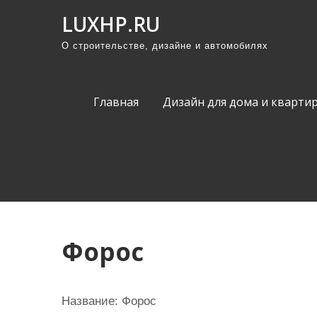
П
LUXHP.RU
р
О строительстве, дизайне и автомобилях
о
м
о
Главная
Дизайн для дома и кварти
т
а
т
ь
к
с
о
Форос
д
е
р
Название:
Форос
ж