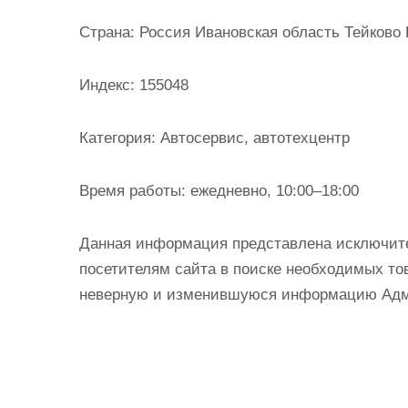
и
Страна:
Россия Ивановская область Тейково К
м
о
Индекс:
155048
м
у
Категория:
Автосервис, автотехцентр
Время работы:
ежедневно, 10:00–18:00
Данная информация представлена исключит
посетителям сайта в поиске необходимых тов
неверную и изменившуюся информацию Админ