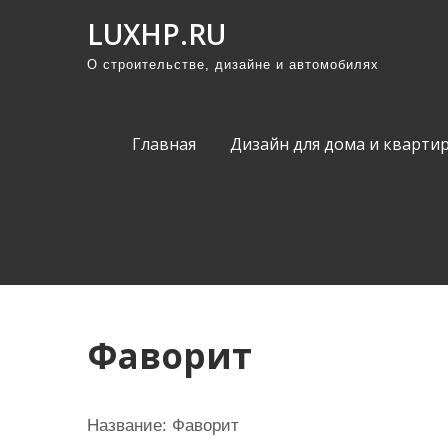
П
LUXHP.RU
р
О строительстве, дизайне и автомобилях
о
м
о
Главная
Дизайн для дома и кварти
т
а
т
ь
к
с
о
Фаворит
д
е
р
Название:
Фаворит
ж