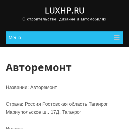
П
LUXHP.RU
р
О строительстве, дизайне и автомобилях
о
м
о
Меню
т
а
т
Авторемонт
ь
к
с
Название:
Авторемонт
о
д
Страна:
Россия Ростовская область Таганрог
е
Мариупольское ш., 17Д, Таганрог
р
ж
Индекс: