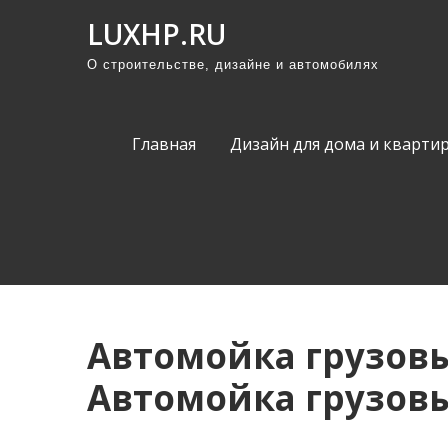
П
LUXHP.RU
р
О строительстве, дизайне и автомобилях
о
м
о
Главная
Дизайн для дома и кварти
т
а
т
ь
к
с
о
Автомойка грузов
д
е
Автомойка грузов
р
ж