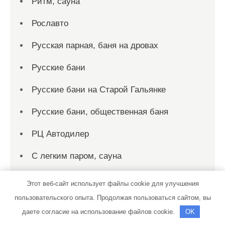
Ритм, сауна
Рославто
Русская парная, баня на дровах
Русские бани
Русские бани на Старой Гальянке
Русские бани, общественная баня
РЦ Автодилер
С легким паром, сауна
Садко, сауна
Этот веб-сайт использует файлы cookie для улучшения
пользовательского опыта. Продолжая пользоваться сайтом, вы
Сакура, сауна
даете согласие на использование файлов cookie.
OK
Сар-Герел Алтая, усадьба