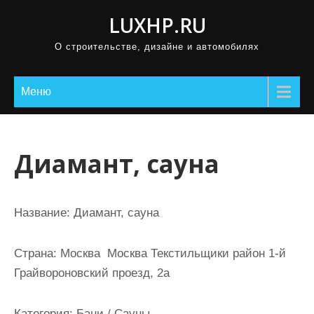
П
LUXHP.RU
р
О строительстве, дизайне и автомобилях
о
м
о
Меню
т
а
т
Диамант, сауна
ь
к
с
Название:
Диамант, сауна
о
д
Страна:
Москва Москва Текстильщики район 1-й
е
Грайвороновский проезд, 2а
р
ж
Категория:
Бани / Сауны