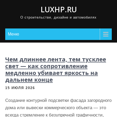
П
LUXHP.RU
р
О строительстве, дизайне и автомобилях
о
м
о
Меню
т
а
т
Чем длиннее лента, тем тусклее
ь
свет — как сопротивление
к
медленно убивает яркость на
с
дальнем конце
о
15 ИЮЛЯ 2026
д
е
Создание контурной подсветки фасада загородного
р
дома или вывески коммерческого объекта — это
ж
всегда стремление к безупречной графичности,