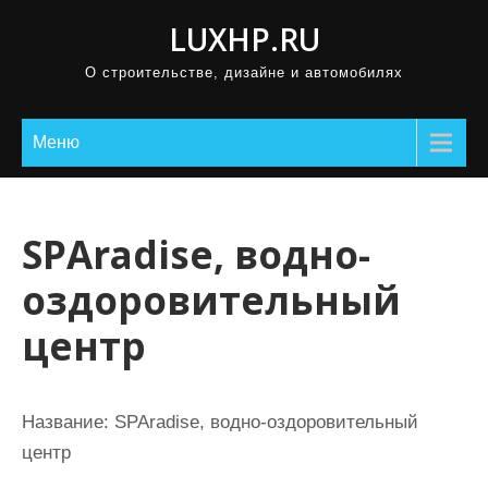
П
LUXHP.RU
р
О строительстве, дизайне и автомобилях
о
м
о
Меню
т
а
т
SPAradise, водно-
ь
оздоровительный
к
с
центр
о
д
е
Название:
SPAradise, водно-оздоровительный
р
центр
ж