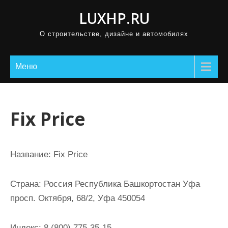
П
LUXHP.RU
р
О строительстве, дизайне и автомобилях
о
м
о
Меню
т
а
т
Fix Price
ь
к
с
Название:
Fix Price
о
д
Страна:
Россия Республика Башкортостан Уфа
е
просп. Октября, 68/2, Уфа 450054
р
ж
Индекс:
8 (800) 775-35-15