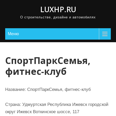
П
LUXHP.RU
р
О строительстве, дизайне и автомобилях
о
м
о
Меню
т
а
т
СпортПаркСемья,
ь
фитнес-клуб
к
с
о
Название:
СпортПаркСемья, фитнес-клуб
д
е
Страна:
Удмуртская Республика Ижевск городской
р
округ Ижевск Воткинское шоссе, 117
ж