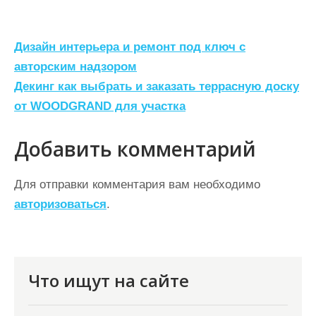
Н
Дизайн интерьера и ремонт под ключ с
а
авторским надзором
Декинг как выбрать и заказать террасную доску
в
от WOODGRAND для участка
и
г
Добавить комментарий
а
ц
Для отправки комментария вам необходимо
авторизоваться
.
и
я
п
о
Что ищут на сайте
з