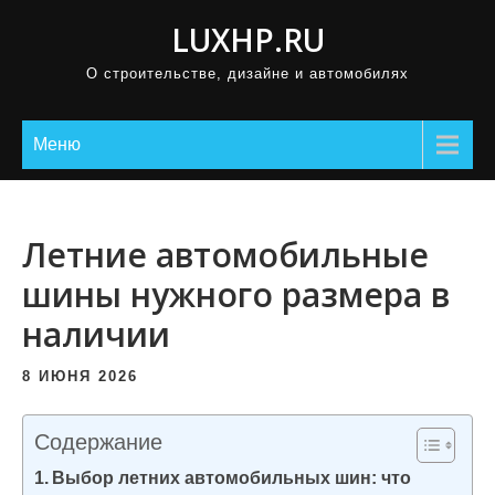
П
LUXHP.RU
р
О строительстве, дизайне и автомобилях
о
м
о
Меню
т
а
т
Летние автомобильные
ь
шины нужного размера в
к
наличии
с
о
8 ИЮНЯ 2026
д
е
Содержание
р
Выбор летних автомобильных шин: что
ж