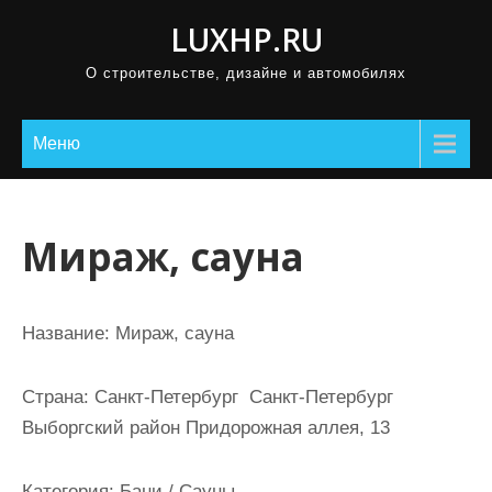
П
LUXHP.RU
р
О строительстве, дизайне и автомобилях
о
м
о
Меню
т
а
т
Мираж, сауна
ь
к
с
Название:
Мираж, сауна
о
д
Страна:
Санкт-Петербург Санкт-Петербург
е
Выборгский район Придорожная аллея, 13
р
ж
Категория:
Бани / Сауны