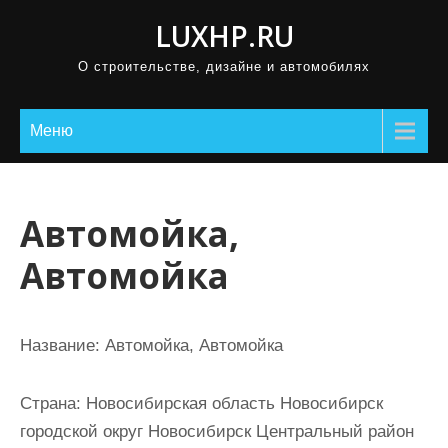
П
LUXHP.RU
р
О строительстве, дизайне и автомобилях
о
м
о
Меню
т
а
т
Автомойка,
ь
Автомойка
к
с
о
Название:
Автомойка, Автомойка
д
е
Страна:
Новосибирская область Новосибирск
р
городской округ Новосибирск Центральный район
ж