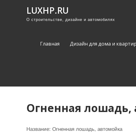
П
LUXHP.RU
р
О строительстве, дизайне и автомобилях
о
м
о
Главная
Дизайн для дома и кварти
т
а
т
ь
к
с
о
Огненная лошадь,
д
е
р
Название:
Огненная лошадь, автомойка
ж