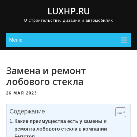
П
LUXHP.RU
р
О строительстве, дизайне и автомобилях
о
м
о
Меню
т
а
т
Замена и ремонт
ь
лобового стекла
к
с
26 МАЯ 2023
о
д
Содержание
е
Какие преимущества есть у замены и
р
ремонта лобового стекла в компании
ж
Битстоп