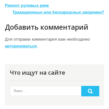
Н
Ремонт рулевых реек
а
Традиционные или бескаркасные дворники?
в
Добавить комментарий
и
г
Для отправки комментария вам необходимо
а
авторизоваться
.
ц
и
я
Что ищут на сайте
п
о
з
а