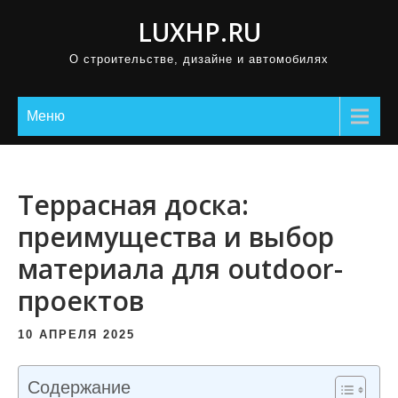
П
LUXHP.RU
р
О строительстве, дизайне и автомобилях
о
м
о
Меню
т
а
т
Террасная доска:
ь
преимущества и выбор
к
материала для outdoor-
с
о
проектов
д
е
10 АПРЕЛЯ 2025
р
ж
Содержание