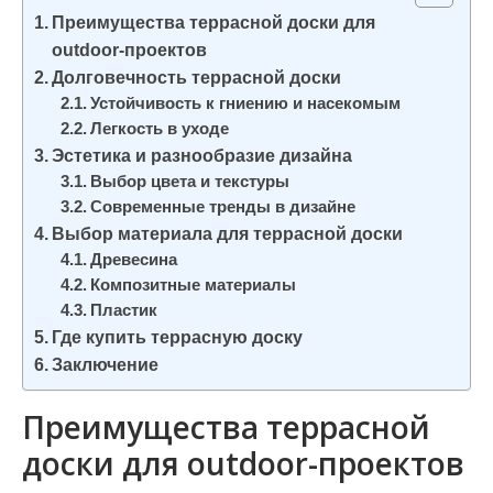
и
Преимущества террасной доски для
м
outdoor-проектов
о
Долговечность террасной доски
Устойчивость к гниению и насекомым
м
Легкость в уходе
у
Эстетика и разнообразие дизайна
Выбор цвета и текстуры
Современные тренды в дизайне
Выбор материала для террасной доски
Древесина
Композитные материалы
Пластик
Где купить террасную доску
Заключение
Преимущества террасной
доски для outdoor-проектов