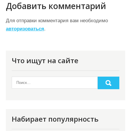
в
Добавить комментарий
и
г
Для отправки комментария вам необходимо
а
авторизоваться
.
ц
и
я
Что ищут на сайте
п
о
з
а
п
и
Набирает популярность
с