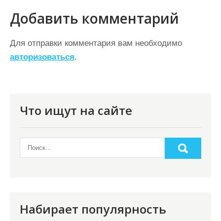
и
Добавить комментарий
г
а
Для отправки комментария вам необходимо
ц
авторизоваться
.
и
я
п
Что ищут на сайте
о
з
а
п
и
с
Набирает популярность