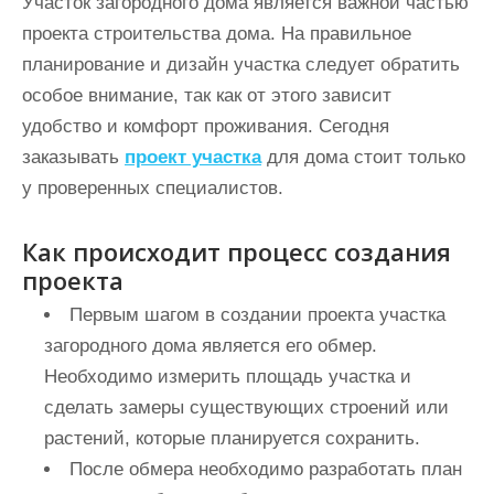
Участок загородного дома является важной частью
и
проекта строительства дома. На правильное
м
планирование и дизайн участка следует обратить
о
особое внимание, так как от этого зависит
м
удобство и комфорт проживания. Сегодня
у
заказывать
проект участка
для дома стоит только
у проверенных специалистов.
Как происходит процесс создания
проекта
Первым шагом в создании проекта участка
загородного дома является его обмер.
Необходимо измерить площадь участка и
сделать замеры существующих строений или
растений, которые планируется сохранить.
После обмера необходимо разработать план