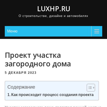
П
LUXHP.RU
р
О строительстве, дизайне и автомобилях
о
м
о
Меню
т
а
т
Проект участка
ь
загородного дома
к
с
5 ДЕКАБРЯ 2023
о
д
Содержание
е
Как происходит процесс создания проекта
р
ж