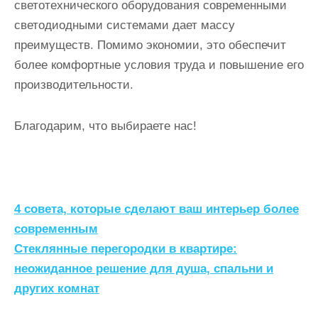
светотехнического оборудования современными
светодиодными системами дает массу
преимуществ. Помимо экономии, это обеспечит
более комфортные условия труда и повышение его
производительности.
Благодарим, что выбираете нас!
Н
4 совета, которые сделают ваш интерьер более
а
современным
Стеклянные перегородки в квартире:
в
неожиданное решение для душа, спальни и
и
других комнат
г