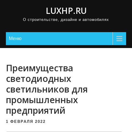
П
LUXHP.RU
р
О строительстве, дизайне и автомобилях
о
м
о
Меню
т
а
т
Преимущества
ь
светодиодных
к
светильников для
с
о
промышленных
д
предприятий
е
р
1 ФЕВРАЛЯ 2022
ж