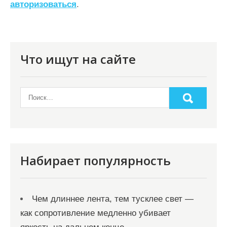
авторизоваться
.
и
я
п
о
Что ищут на сайте
з
а
п
и
с
я
Набирает популярность
м
Чем длиннее лента, тем тусклее свет —
как сопротивление медленно убивает