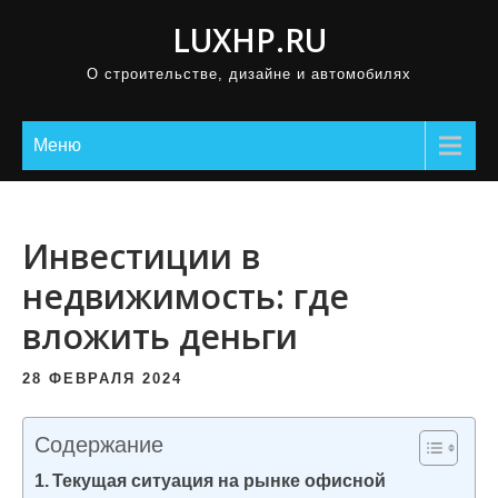
П
LUXHP.RU
р
О строительстве, дизайне и автомобилях
о
м
о
Меню
т
а
т
Инвестиции в
ь
недвижимость: где
к
вложить деньги
с
о
28 ФЕВРАЛЯ 2024
д
е
Содержание
р
Текущая ситуация на рынке офисной
ж