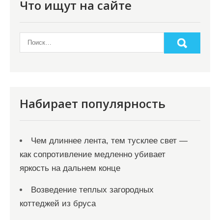
я
Что ищут на сайте
п
о
з
а
п
и
Набирает популярность
с
я
Чем длиннее лента, тем тусклее свет —
м
как сопротивление медленно убивает
яркость на дальнем конце
Возведение теплых загородных
коттеджей из бруса