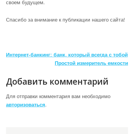
своем будущем.
Спасибо за внимание к публикации нашего сайта!
Н
Интернет-банкинг: банк, который всегда с тобой
а
Простой измеритель емкости
в
Добавить комментарий
и
г
Для отправки комментария вам необходимо
а
авторизоваться
.
ц
и