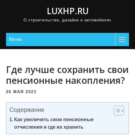
П
LUXHP.RU
р
О строительстве, дизайне и автомобилях
о
м
о
Меню
т
а
т
Где лучше сохранить свои
ь
пенсионные накопления?
к
с
26 МАЯ 2023
о
д
Содержание
е
Как увеличить свои пенсионные
р
отчисления и где их хранить
ж