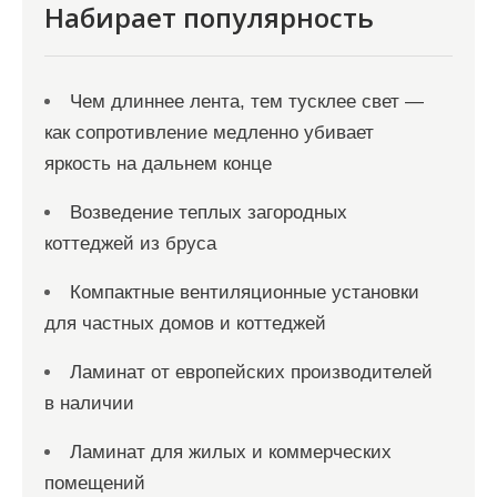
я
Набирает популярность
з
а
Чем длиннее лента, тем тусклее свет —
п
как сопротивление медленно убивает
и
яркость на дальнем конце
с
Возведение теплых загородных
е
коттеджей из бруса
й
Компактные вентиляционные установки
для частных домов и коттеджей
Ламинат от европейских производителей
в наличии
Ламинат для жилых и коммерческих
помещений