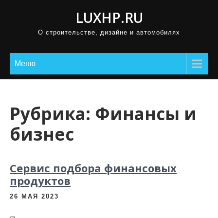
П
LUXHP.RU
р
О строительстве, дизайне и автомобилях
о
м
о
Меню
т
а
т
Рубрика:
Финансы и
ь
бизнес
к
с
о
Сервис подбора финансовых
д
продуктов
е
р
26 МАЯ 2023
ж