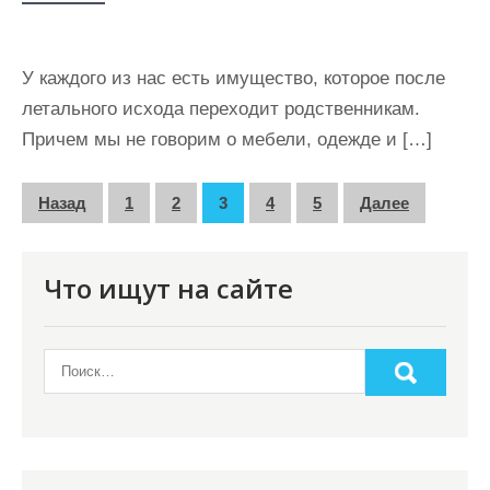
У каждого из нас есть имущество, которое после
летального исхода переходит родственникам.
Причем мы не говорим о мебели, одежде и […]
П
Назад
1
2
3
4
5
Далее
а
г
Что ищут на сайте
и
н
а
ц
и