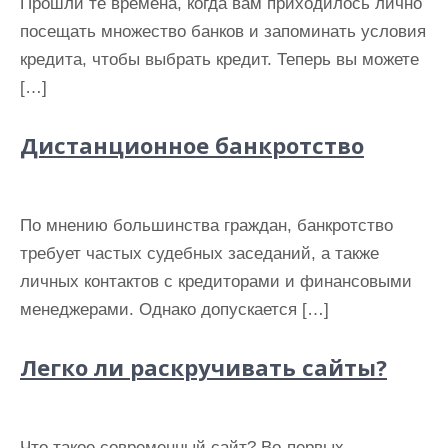
Прошли те времена, когда вам приходилось лично
и
посещать множество банков и запоминать условия
м
кредита, чтобы выбрать кредит. Теперь вы можете
о
[…]
м
у
Дистанционное банкротство
По мнению большинства граждан, банкротство
требует частых судебных заседаний, а также
личных контактов с кредиторами и финансовыми
менеджерами. Однако допускается […]
Легко ли раскручивать сайты?
Что такое современный сайт? Во-первых –